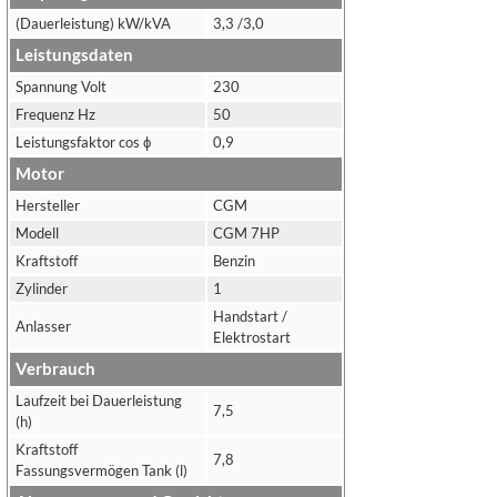
(Dauerleistung) kW/kVA
3,3 /3,0
Leistungsdaten
Spannung Volt
230
Frequenz Hz
50
Leistungsfaktor cos ϕ
0,9
Motor
Hersteller
CGM
Modell
CGM 7HP
Kraftstoff
Benzin
Zylinder
1
Handstart /
Anlasser
Elektrostart
Verbrauch
Laufzeit bei Dauerleistung
7,5
(h)
Kraftstoff
7,8
Fassungsvermögen Tank (l)