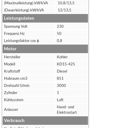
(Maximalleistung) kW/kVA
10,8/13,5
(Dauerleistung) kW/kVA
12/13,5
Leistungsdaten
Spannung Volt
230
Frequenz Hz
50
Leistungsfaktor cos ϕ
0,8
Motor
Hersteller
Kohler
Modell
KD15-425
Kraftstoff
Diesel
Hubraum cm3
851
Drehzahl U/min
3000
Zylinder
1
Kühlsystem
Luft
Hand- und
Anlasser
Elektrostart
Verbrauch