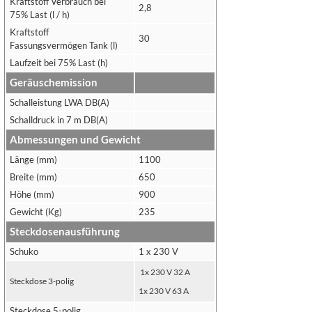
Kraftstoff Verbrauch bei
2,8
75% Last (l / h)
Kraftstoff
30
Fassungsvermögen Tank (l)
Laufzeit bei 75% Last (h)
Geräuschemission
Schalleistung LWA DB(A)
Schalldruck in 7 m DB(A)
Abmessungen und Gewicht
Länge (mm)
1100
Breite (mm)
650
Höhe (mm)
900
Gewicht (Kg)
235
Steckdosenausführung
Schuko
1 x 230 V
1x 230 V 32 A
Steckdose 3-polig
1x 230 V 63 A
Steckdose 5-polig