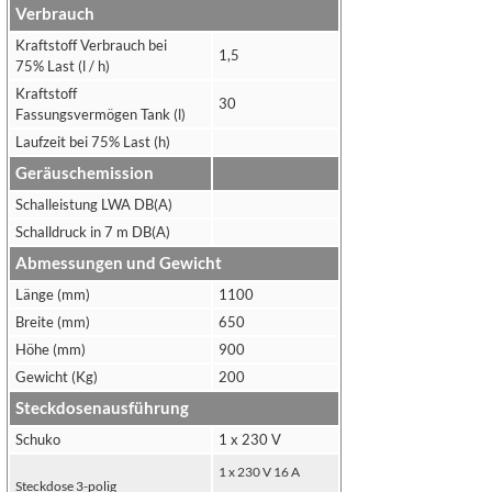
Verbrauch
Kraftstoff Verbrauch bei
1,5
75% Last (l / h)
Kraftstoff
30
Fassungsvermögen Tank (l)
Laufzeit bei 75% Last (h)
Geräuschemission
Schalleistung LWA DB(A)
Schalldruck in 7 m DB(A)
Abmessungen und Gewicht
Länge (mm)
1100
Breite (mm)
650
Höhe (mm)
900
Gewicht (Kg)
200
Steckdosenausführung
Schuko
1 x 230 V
1 x 230 V 16 A
Steckdose 3-polig