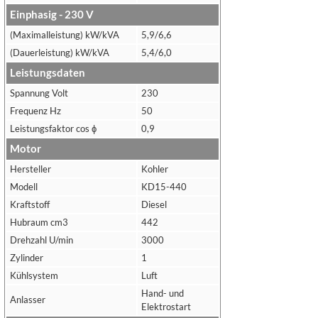
Einphasig - 230 V
(Maximalleistung) kW/kVA
5,9/6,6
(Dauerleistung) kW/kVA
5,4/6,0
Leistungsdaten
Spannung Volt
230
Frequenz Hz
50
Leistungsfaktor cos ϕ
0,9
Motor
Hersteller
Kohler
Modell
KD15-440
Kraftstoff
Diesel
Hubraum cm3
442
Drehzahl U/min
3000
Zylinder
1
Kühlsystem
Luft
Hand- und
Anlasser
Elektrostart