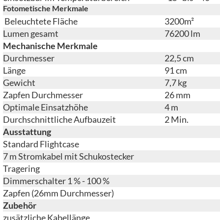
Fotometische Merkmale
Beleuchtete Fläche
3200m²
Lumen gesamt
76200 lm
Mechanische Merkmale
Durchmesser
22,5 cm
Länge
91 cm
Gewicht
7,7 kg
Zapfen Durchmesser
26 mm
Optimale Einsatzhöhe
4 m
Durchschnittliche Aufbauzeit
2 Min.
Ausstattung
Standard Flightcase
7 m Stromkabel mit Schukostecker
Tragering
Dimmerschalter 1 % - 100 %
Zapfen (26mm Durchmesser)
Zubehör
zusätzliche Kabellänge