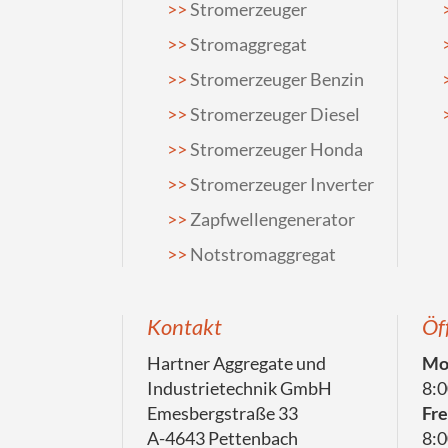
Stromerzeuger
Stromaggregat
Stromerzeuger Benzin
Stromerzeuger Diesel
Stromerzeuger Honda
Stromerzeuger Inverter
Zapfwellengenerator
Notstromaggregat
Kontakt
Öf
Hartner Aggregate und
Mon
Industrietechnik GmbH
8:0
Emesbergstraße 33
Fre
A-4643 Pettenbach
8:0