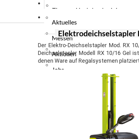
News
Stromerzeug
Wiegehubw
Tauchpumpe
Tipps zu Hochdruckreiniger
Kontakt
Stromerzeu
Elektrogabe
Tauchpumpe
Aktuelles
Tipps zu Reinigungsmaschinen
Ersatzteile
Elektrodeichselstaple
Messen
Zapfwellen
Tipps zu Flurfördergeräte
Der Elektro-Deichselstapler Mod. RX 1
Deichselstapler Modell RX 10/16 Gel ist 
Aktionen
Tipps zu Unkrautbekämpfung
denen Ware auf Regalsystemen platziert 
Jobs
Presse