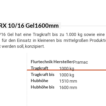
er Inverter
agen
n für Suspension und Sandgemische
ger Honda
lstapler
n mit Schneidwerk
 Stromerzeuger
r RX 10/16 Gel1600mm
generatoren
0/16 Gel hat eine Tragkraft bis zu 1.000 kg sowie e
für den Einsatz in kleineren bis mittelgroßen Produkti
werden soll, konzipiert.
Flurtechnik Hersteller
Pramac
Tragkraft
1000 kg
Tragkraft bis
1000 kg
Hubhöhe
1510 mm
Hubhöhe bis
1600 mm