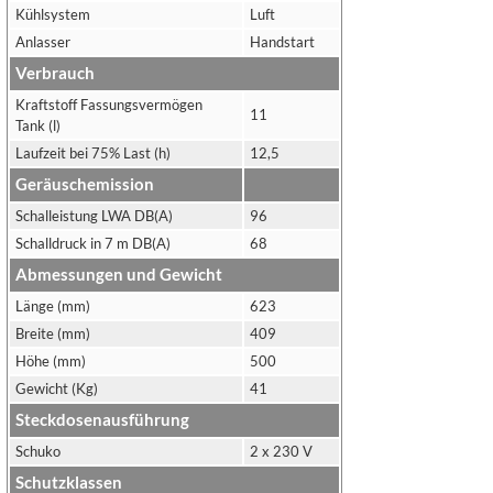
Kühlsystem
Luft
Anlasser
Handstart
Verbrauch
Kraftstoff Fassungsvermögen
11
Tank (l)
Laufzeit bei 75% Last (h)
12,5
Geräuschemission
Schalleistung LWA DB(A)
96
Schalldruck in 7 m DB(A)
68
Abmessungen und Gewicht
Länge (mm)
623
Breite (mm)
409
Höhe (mm)
500
Gewicht (Kg)
41
Steckdosenausführung
Schuko
2 x 230 V
Schutzklassen