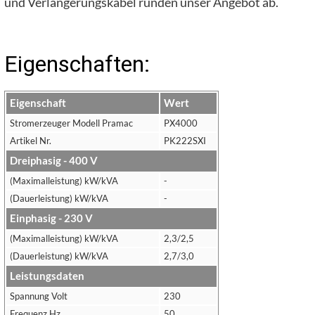
und Verlängerungskabel runden unser Angebot ab.
Eigenschaften:
Eigenschaft
Wert
Stromerzeuger Modell Pramac
PX4000
Artikel Nr.
PK222SXI
Dreiphasig - 400 V
(Maximalleistung) kW/kVA
-
(Dauerleistung) kW/kVA
-
Einphasig - 230 V
(Maximalleistung) kW/kVA
2,3/2,5
(Dauerleistung) kW/kVA
2,7/3,0
Leistungsdaten
Spannung Volt
230
Frequenz Hz
50