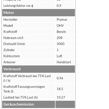
Leistungsfaktor cos ϕ
0,9
Motor
Hersteller
Pramac
Modell
OHV
Kraftstoff
Benzin
Hubraum cm3
208
Drehzahl U/min
3000
Zylinder
1
Kühlsystem
Luft
Anlasser
Handstart
Verbrauch
Kraftstoff Verbrauch bei 75% Last
0,96
(l / h)
Kraftstoff Fassungsvermögen
18,5
Tank (l)
Laufzeit bei 75% Last (h)
19,27
Geräuschemission