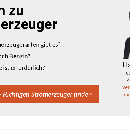
n zu
erzeuger
erzeugerarten gibt es?
och Benzin?
Ha
 ist erforderlich?
Te
+43
ver
 Richtigen Stromerzeuger finden
har