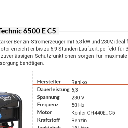
er Inverter
agen
n für Suspension und Sandgemische
ger Honda
lstapler
n mit Schneidwerk
 Stromerzeuger
Technic 6500 E C5
generatoren
tarker Benzin-Stromerzeuger mit 6,3 kW und 230V, ideal f
or erreicht er bis zu 6,9 Stunden Laufzeit, perfekt für
zuverlässigen Schutzfunktionen sorgen für maximale E
ersorgung benötigen.
Hersteller
Rehlko
Dauerleistung
6,3
Spannung
230 V
Frequenz
50 Hz
Motor
Kohler CH440E_C5
Kraftstoff
Benzin
Tankinhalt
18 Liter