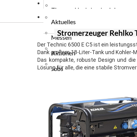
News
Stromerzeug
Wiegehubw
Tauchpumpe
Tipps zu Hochdruckreiniger
Kontakt
Stromerzeu
Elektrogabe
Tauchpumpe
Aktuelles
Tipps zu Reinigungsmaschinen
Ersatzteile
Stromerzeuger Rehlko 
Messen
Zapfwellen
Tipps zu Flurfördergeräte
Der Technic 6500 E C5 ist ein leistungss
Dank großem 18-Liter-Tank und Kohler-Mot
Aktionen
Tipps zu Unkrautbekämpfung
Das kompakte, robuste Design und die 
Lösung für alle, die eine stabile Stromv
Jobs
Presse