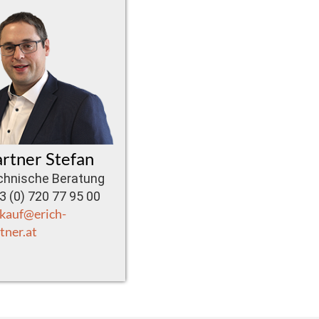
rtner Stefan
chnische Beratung
 (0) 720 77 95 00
kauf@erich-
tner.at