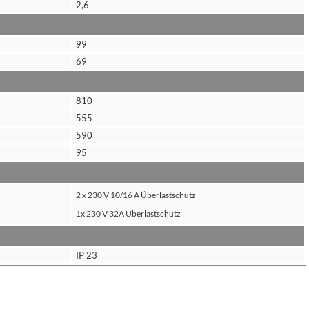
2,6
99
69
810
555
590
95
2 x 230 V 10/16 A Überlastschutz
1x 230 V 32A Überlastschutz
IP 23