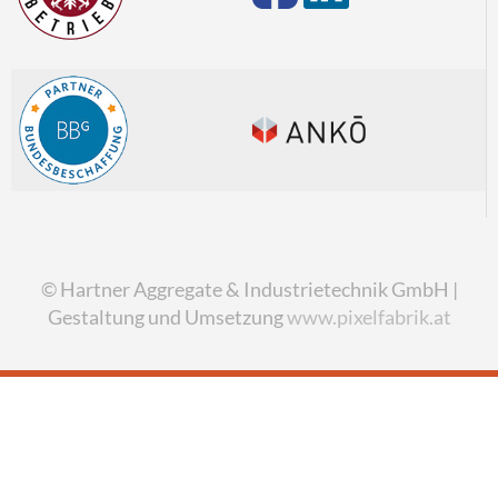
© Hartner Aggregate & Industrietechnik GmbH |
Gestaltung und Umsetzung
www.pixelfabrik.at