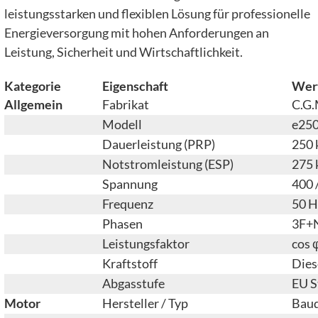
leistungsstarken und flexiblen Lösung für professionelle
Energieversorgung mit hohen Anforderungen an
Leistung, Sicherheit und Wirtschaftlichkeit.
Kategorie
Eigenschaft
Wer
Allgemein
Fabrikat
C.G.
Modell
e25
Dauerleistung (PRP)
250 
Notstromleistung (ESP)
275 
Spannung
400 
Frequenz
50 H
Phasen
3F+
Leistungsfaktor
cos 
Kraftstoff
Dies
Abgasstufe
EU S
Motor
Hersteller / Typ
Bau