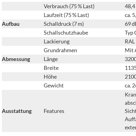
Verbrauch (75 % Last)
48,4 
Laufzeit (75 % Last)
ca. 
Aufbau
Schalldruck (7 m)
69 d
Schallschutzhaube
Typ 
Lackierung
RAL 
Grundrahmen
Mit 
Abmessung
Länge
320
Breite
113
Höhe
210
Gewicht
ca. 
Kra
absc
Ausstattung
Features
Sich
Auf
exte