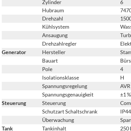
Zylinder
6
Hubraum
7470
Drehzahl
1500
Kühlsystem
Wass
Ansaugung
Turb
Drehzahlregler
Elek
Generator
Hersteller
Stam
Bauart
Bürs
Pole
4
Isolationsklasse
H
Spannungsregelung
AVR
Spannungsgenauigkeit
±1 %
Steuerung
Steuerung
ComA
Schutzart Schaltschrank
IP44
Überwachung
Span
Tank
Tankinhalt
250 