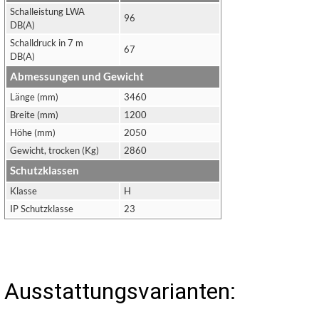
Schalleistung LWA
96
DB(A)
Schalldruck in 7 m
67
DB(A)
Abmessungen und Gewicht
Länge (mm)
3460
Breite (mm)
1200
Höhe (mm)
2050
Gewicht, trocken (Kg)
2860
Schutzklassen
Klasse
H
IP Schutzklasse
23
Ausstattungsvarianten: