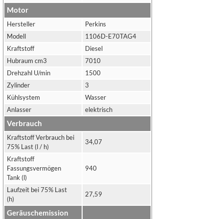
Motor
Hersteller
Perkins
Modell
1106D-E70TAG4
Kraftstoff
Diesel
Hubraum cm3
7010
Drehzahl U/min
1500
Zylinder
3
Kühlsystem
Wasser
Anlasser
elektrisch
Verbrauch
Kraftstoff Verbrauch bei
34,07
75% Last (l / h)
Kraftstoff
Fassungsvermögen
940
Tank (l)
Laufzeit bei 75% Last
27,59
(h)
Geräuschemission