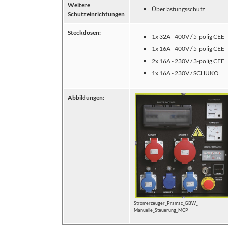
Weitere
Überlastungsschutz
Schutzeinrichtungen
Steckdosen:
1x 32A - 400V / 5-polig CEE
1x 16A - 400V / 5-polig CEE
2x 16A - 230V / 3-polig CEE
1x 16A - 230V / SCHUKO
Abbildungen:
Stromerzeuger_Pramac_GBW_
Manuelle_Steuerung_MCP