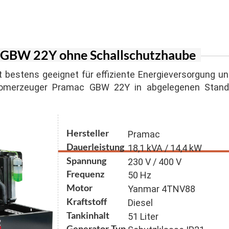
er Inverter
agen
n für Suspension und Sandgemische
ger Honda
lstapler
n mit Schneidwerk
 Stromerzeuger
 GBW 22Y ohne Schallschutzhaube
generatoren
estens geeignet für effiziente Energieversorgung und
Stromerzeuger Pramac GBW 22Y in abgelegenen Stand
Hersteller
Pramac
Dauerleistung
18,1 kVA / 14,4 kW
Spannung
230 V / 400 V
Frequenz
50 Hz
Motor
Yanmar 4TNV88
Kraftstoff
Diesel
Tankinhalt
51 Liter
Generator-Typ