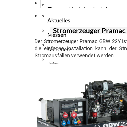
News
Stromerzeug
Wiegehubw
Tauchpumpe
Tipps zu Hochdruckreiniger
Kontakt
Stromerzeu
Elektrogabe
Tauchpumpe
Aktuelles
Tipps zu Reinigungsmaschinen
Ersatzteile
Stromerzeuger Pramac
Messen
Zapfwellen
Tipps zu Flurfördergeräte
Der Stromerzeuger Pramac GBW 22Y ist b
die einfache Installation kann der 
Aktionen
Tipps zu Unkrautbekämpfung
Stromausfällen verwendet werden.
Jobs
Presse