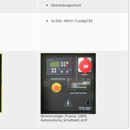
Überlastungsschutz
1x 32A - 400 V / 5-polig CEE
Stromerzeuger_Pramac_GBW_
Automatische_Schalttafel_ACP