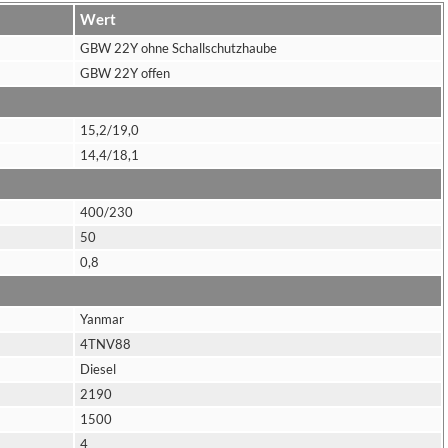
Wert
GBW 22Y ohne Schallschutzhaube
GBW 22Y offen
15,2/19,0
14,4/18,1
400/230
50
0,8
Yanmar
4TNV88
Diesel
2190
1500
4