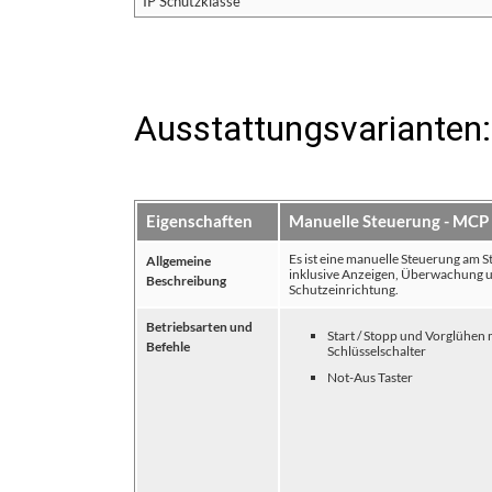
IP Schutzklasse
Ausstattungsvarianten:
Eigenschaften
Manuelle Steuerung - MCP
Es ist eine manuelle Steuerung am 
Allgemeine
inklusive Anzeigen, Überwachung u
Beschreibung
Schutzeinrichtung.
Betriebsarten und
Start / Stopp und Vorglühen m
Befehle
Schlüsselschalter
Not-Aus Taster