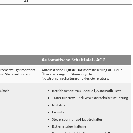
21
Automatische Schalttafel - ACP
Stromerzeuger montiert
Automatische Digitale Notstromsteuerung AC03 für
nd Steckverbinder mit
Überwachung und Steuerung der
Notstromumschaltung und des Generators.
ittels
Betriebsarten: Aus, Manuell, Automatik, Test
Taster für Netz- und Generatorschaltersteuerung
Not-Aus
Fernstart
Steuerspannungs-Hauptschalter
Batterieladeerhaltung