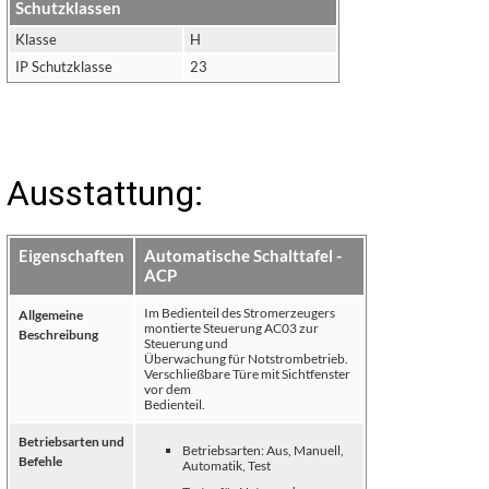
Schutzklassen
Klasse
H
IP Schutzklasse
23
Ausstattung:
Eigenschaften
Automatische Schalttafel -
ACP
Im Bedienteil des Stromerzeugers
Allgemeine
montierte Steuerung AC03 zur
Beschreibung
Steuerung und
Überwachung für Notstrombetrieb.
Verschließbare Türe mit Sichtfenster
vor dem
Bedienteil.
Betriebsarten und
Betriebsarten: Aus, Manuell,
Befehle
Automatik, Test