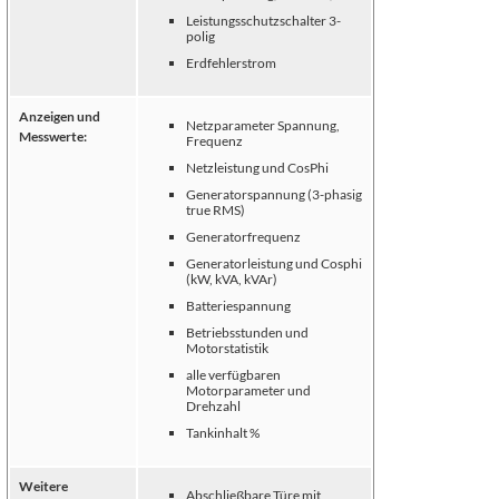
Leistungsschutzschalter 3-
polig
Erdfehlerstrom
Anzeigen und
Netzparameter Spannung,
Messwerte:
Frequenz
Netzleistung und CosPhi
Generatorspannung (3-phasig
true RMS)
Generatorfrequenz
Generatorleistung und Cosphi
(kW, kVA, kVAr)
Batteriespannung
Betriebsstunden und
Motorstatistik
alle verfügbaren
Motorparameter und
Drehzahl
Tankinhalt %
Weitere
Abschließbare Türe mit