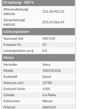
Dreiphasig - 400 V
(Maximalleistung)
322,58/403,22
kW/kVA
(Dauerleistung)
293,59/366,99
kW/kVA
Leistungsdaten
Spannung Volt
400/230
Frequenz Hz
50
Leistungsfaktor cos ϕ
0,8
Motor
Hersteller
Volvo
Modell
TAD1352GE
Kraftstoff
Diesel
Hubraum cm3
12780
Drehzahl U/min
1500
Zylinder
6 in Reihe
Kühlsystem
Wasser
Anlasser
elektrisch