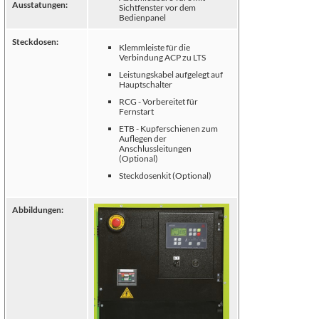
Ausstatungen:
Sichtfenster vor dem
Bedienpanel
Steckdosen:
Klemmleiste für die
Verbindung ACP zu LTS
Leistungskabel aufgelegt auf
Hauptschalter
RCG - Vorbereitet für
Fernstart
ETB - Kupferschienen zum
Auflegen der
Anschlussleitungen
(Optional)
Steckdosenkit (Optional)
Abbildungen: