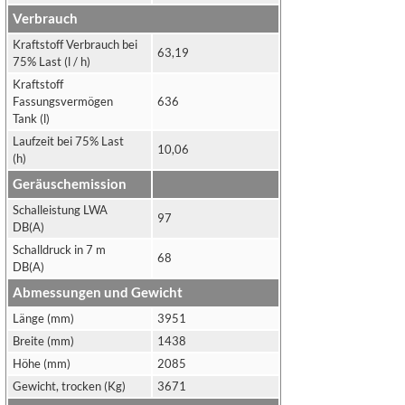
Verbrauch
Kraftstoff Verbrauch bei
63,19
75% Last (l / h)
Kraftstoff
Fassungsvermögen
636
Tank (l)
Laufzeit bei 75% Last
10,06
(h)
Geräuschemission
Schalleistung LWA
97
DB(A)
Schalldruck in 7 m
68
DB(A)
Abmessungen und Gewicht
Länge (mm)
3951
Breite (mm)
1438
Höhe (mm)
2085
Gewicht, trocken (Kg)
3671