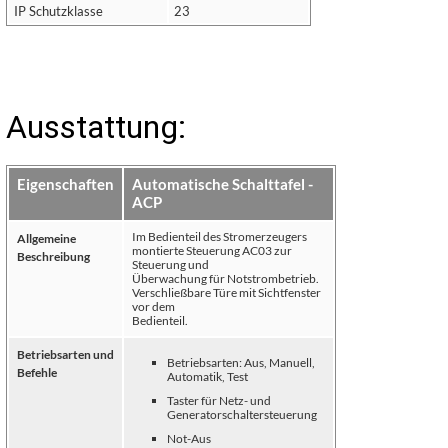
IP Schutzklasse
23
Ausstattung:
Eigenschaften
Automatische Schalttafel -
ACP
Im Bedienteil des Stromerzeugers
Allgemeine
montierte Steuerung AC03 zur
Beschreibung
Steuerung und
Überwachung für Notstrombetrieb.
Verschließbare Türe mit Sichtfenster
vor dem
Bedienteil.
Betriebsarten und
Betriebsarten: Aus, Manuell,
Befehle
Automatik, Test
Taster für Netz- und
Generatorschaltersteuerung
Not-Aus