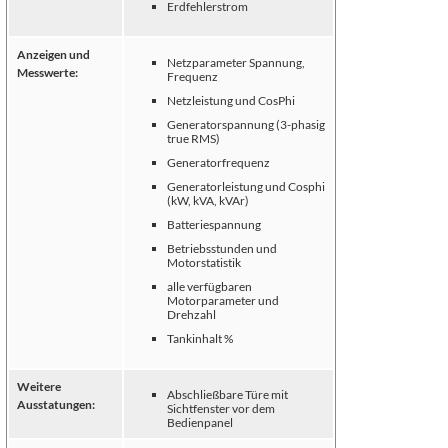
Erdfehlerstrom
Anzeigen und
Netzparameter Spannung,
Messwerte:
Frequenz
Netzleistung und CosPhi
Generatorspannung (3-phasig
true RMS)
Generatorfrequenz
Generatorleistung und Cosphi
(kW, kVA, kVAr)
Batteriespannung
Betriebsstunden und
Motorstatistik
alle verfügbaren
Motorparameter und
Drehzahl
Tankinhalt %
Weitere
Abschließbare Türe mit
Ausstatungen:
Sichtfenster vor dem
Bedienpanel