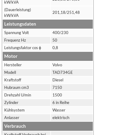
kW/kVA
(Dauerleistung)
201,18/251,48
kW/kVA
Leistungsdaten
Spannung Volt
400/230
Frequenz Hz
50
Leistungsfaktor cos ϕ
0,8
Motor
Hersteller
Volvo
Modell
TAD734GE
Kraftstoff
Diesel
Hubraum cm3
7150
Drehzahl U/min
1500
Zylinder
6 in Reihe
Kühlsystem
Wasser
Anlasser
elektrisch
Verbrauch
Kraftstoff Verbrauch bei