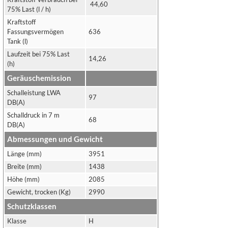
44,60
75% Last (l / h)
Kraftstoff
Fassungsvermögen
636
Tank (l)
Laufzeit bei 75% Last
14,26
(h)
Geräuschemission
Schalleistung LWA
97
DB(A)
Schalldruck in 7 m
68
DB(A)
Abmessungen und Gewicht
Länge (mm)
3951
Breite (mm)
1438
Höhe (mm)
2085
Gewicht, trocken (Kg)
2990
Schutzklassen
Klasse
H