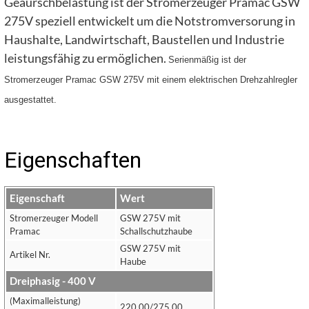
Geäurschbelastung ist der Stromerzeuger Pramac GSW
275V speziell entwickelt um die Notstromversorung in
Haushalte, Landwirtschaft, Baustellen und Industrie
leistungsfähig zu ermöglichen.
Serienmäßig ist der
Stromerzeuger Pramac GSW 275V mit einem elektrischen Drehzahlregler
ausgestattet.
Eigenschaften
Eigenschaft
Wert
Stromerzeuger Modell
GSW 275V mit
Pramac
Schallschutzhaube
GSW 275V mit
Artikel Nr.
Haube
Dreiphasig - 400 V
(Maximalleistung)
220,00/275,00