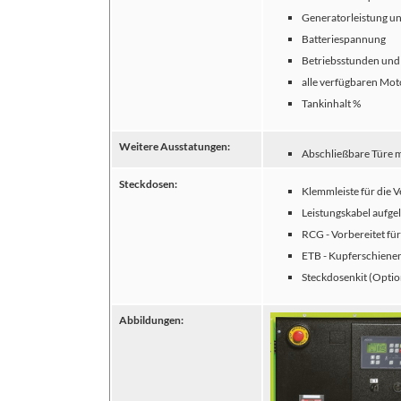
Generatorleistung un
Batteriespannung
Betriebsstunden und 
alle verfügbaren Mo
Tankinhalt %
Weitere Ausstatungen:
Abschließbare Türe m
Steckdosen:
Klemmleiste für die 
Leistungskabel aufge
RCG - Vorbereitet für
ETB - Kupferschienen
Steckdosenkit (Optio
Abbildungen: