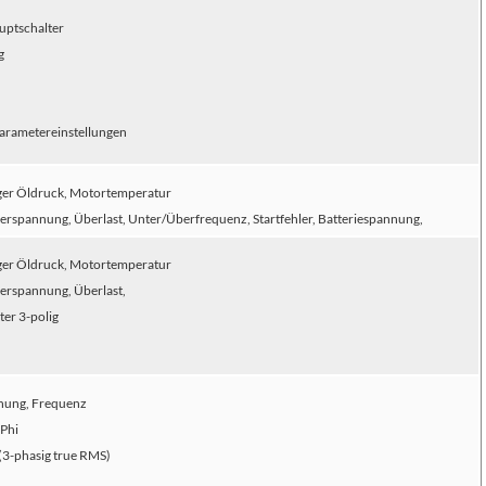
uptschalter
g
Parametereinstellungen
ger Öldruck, Motortemperatur
rspannung, Überlast, Unter/Überfrequenz, Startfehler, Batteriespannung,
ger Öldruck, Motortemperatur
erspannung, Überlast,
ter 3-polig
nung, Frequenz
sPhi
3-phasig true RMS)