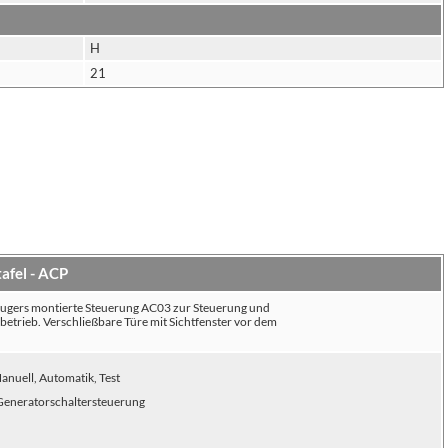
H
21
afel - ACP
eugers montierte Steuerung AC03 zur Steuerung und
trieb. Verschließbare Türe mit Sichtfenster vor dem
anuell, Automatik, Test
 Generatorschaltersteuerung