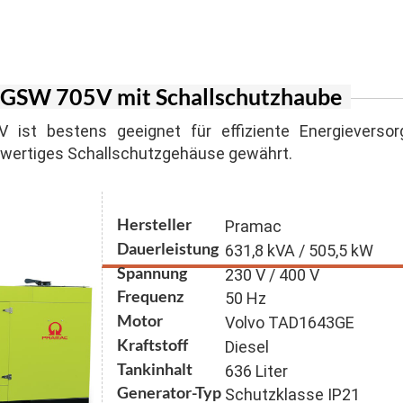
er Inverter
agen
n für Suspension und Sandgemische
ger Honda
lstapler
n mit Schneidwerk
 Stromerzeuger
 GSW 705V mit Schallschutzhaube
generatoren
ist bestens geeignet für effiziente Energieverso
hwertiges Schallschutzgehäuse gewährt.
Hersteller
Pramac
Dauerleistung
631,8 kVA / 505,5 kW
Spannung
230 V / 400 V
Frequenz
50 Hz
Motor
Volvo TAD1643GE
Kraftstoff
Diesel
Tankinhalt
636 Liter
Generator-Typ
Schutzklasse IP21