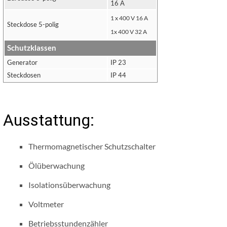
16 A
1 x 400 V 16 A
Steckdose 5-polig
1x 400 V 32 A
Schutzklassen
Generator
IP 23
Steckdosen
IP 44
Ausstattung:
Thermomagnetischer Schutzschalter
Ölüberwachung
Isolationsüberwachung
Voltmeter
Betriebsstundenzähler