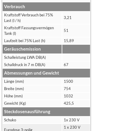
Verbrauch
Kraftstoff Verbrauch bei 75%
3,21
Last (l / h)
Kraftstoff Fassungsvermögen
51
Tank (l)
Laufzeit bei 75% Last (h)
15,89
Geräuschemission
Schalleistung LWA DB(A)
Schalldruck in 7 m DB(A)
67
Abmessungen und Gewicht
Länge (mm)
1500
Breite (mm)
754
Höhe (mm)
1032
Gewicht (Kg)
425,5
Steckdosenausführung
Schuko
1x 230 V
1 x 230 V
Eurodose 3-polig