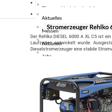
News
Stromerzeug
Wiegehubw
Tauchpumpe
Tipps zu Hochdruckreiniger
Kontakt
Stromerzeu
Elektrogabe
Tauchpumpe
Aktuelles
Tipps zu Reinigungsmaschinen
Ersatzteile
Stromerzeuger Rehlko 
Messen
Zapfwellen
Tipps zu Flurfördergeräte
Der Rehlko DIESEL 6000 A XL C5 ist ein 
Laufzeiten entwickelt wurde. Ausgest
Aktionen
Tipps zu Unkrautbekämpfung
Dieselstromerzeuger eine stabile Stromv
Jobs
Presse