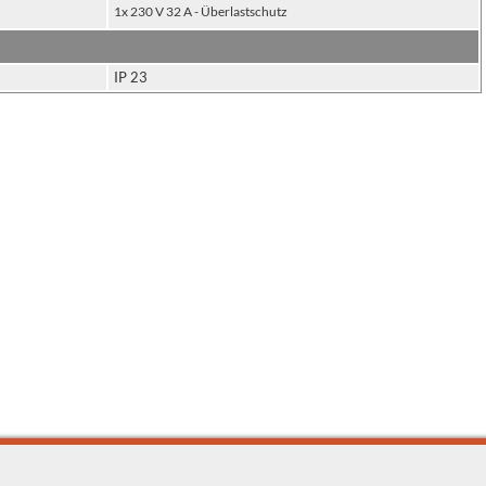
1x 230 V 32 A - Überlastschutz
IP 23