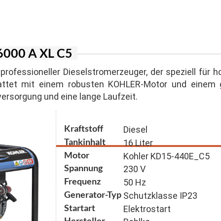
er Inverter
agen
n für Suspension und Sandgemische
ger Honda
lstapler
n mit Schneidwerk
 Stromerzeuger
6000 A XL C5
generatoren
professioneller Dieselstromerzeuger, der speziell für
attet mit einem robusten KOHLER-Motor und einem g
ersorgung und eine lange Laufzeit.
Kraftstoff
Diesel
Tankinhalt
16 Liter
Motor
Kohler KD15-440E_C5
Spannung
230 V
Frequenz
50 Hz
Generator-Typ
Schutzklasse IP23
Startart
Elektrostart
Hersteller