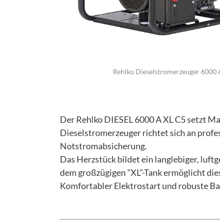
Rehlko Dieselstromerzeuger 6000 
Der Rehlko DIESEL 6000 A XL C5 setzt Ma
Dieselstromerzeuger richtet sich an profes
Notstromabsicherung.
Das Herzstück bildet ein langlebiger, luf
dem großzügigen "XL"-Tank ermöglicht dies
Komfortabler Elektrostart und robuste Ba