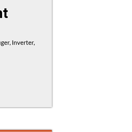
ht
er, Inverter,