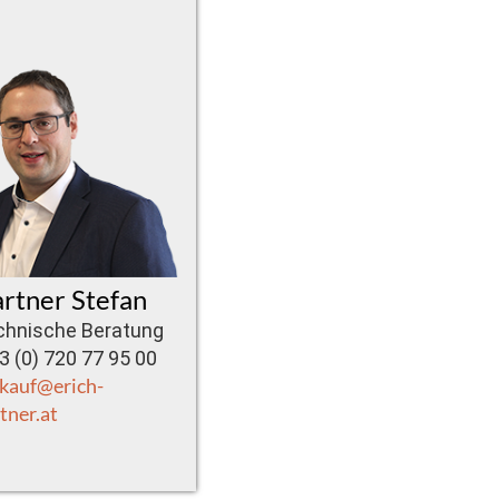
rtner Stefan
chnische Beratung
 (0) 720 77 95 00
kauf@erich-
tner.at