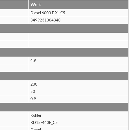
Wert
Diesel 6000 E XL C5
3499231004340
4,9
230
50
0,9
Kohler
KD15-440E_C5
Diesel