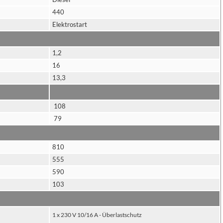
440
Elektrostart
1,2
16
13,3
108
79
810
555
590
103
1 x 230 V 10/16 A - Überlastschutz