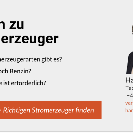
n zu
erzeuger
erzeugerarten gibt es?
och Benzin?
Ha
 ist erforderlich?
Te
+43
ver
 Richtigen Stromerzeuger finden
har