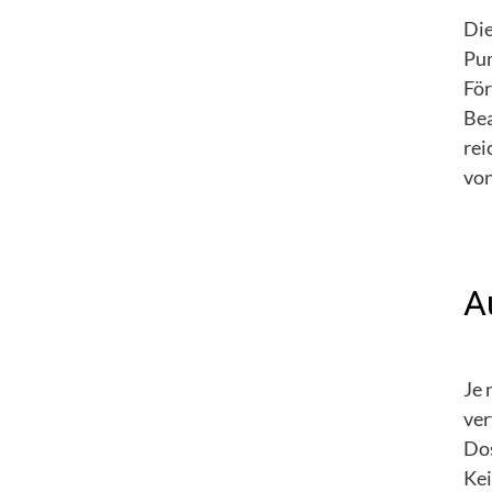
Die
Pum
För
Bea
rei
von
A
Je 
ver
Dos
Kei