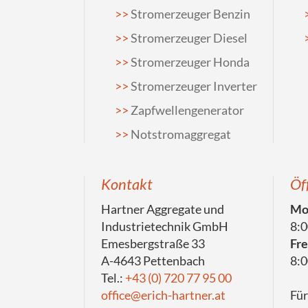
Stromerzeuger Benzin
Stromerzeuger Diesel
Stromerzeuger Honda
Stromerzeuger Inverter
Zapfwellengenerator
Notstromaggregat
Kontakt
Öf
Hartner Aggregate und
Mon
Industrietechnik GmbH
8:0
Emesbergstraße 33
Fre
A-4643 Pettenbach
8:0
Tel.:
+43 (0) 720 77 95 00
office@erich-hartner.at
Für