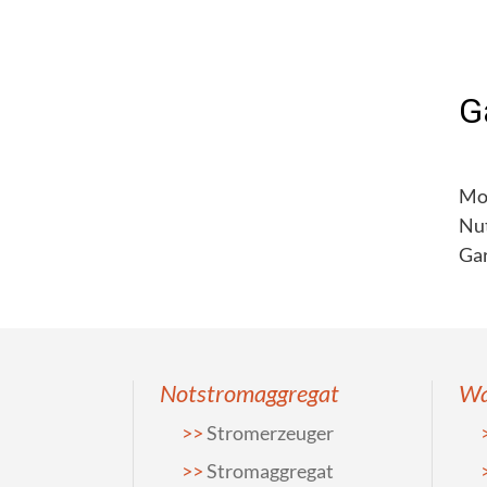
G
Mo
Nut
Gar
Notstromaggregat
Wa
Stromerzeuger
Stromaggregat