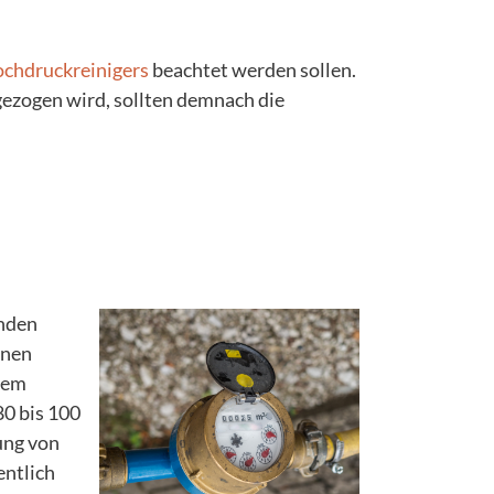
chdruckreinigers
beachtet werden sollen.
ezogen wird, sollten demnach die
enden
enen
hem
80 bis 100
ung von
entlich