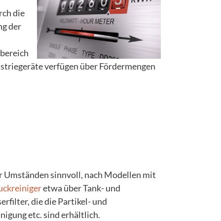
rch die
ng der
sbereich
ustriegeräte verfügen über Fördermengen
er Umständen sinnvoll, nach Modellen mit
ckreiniger
etwa über Tank- und
ilter, die die Partikel- und
gung etc. sind erhältlich.