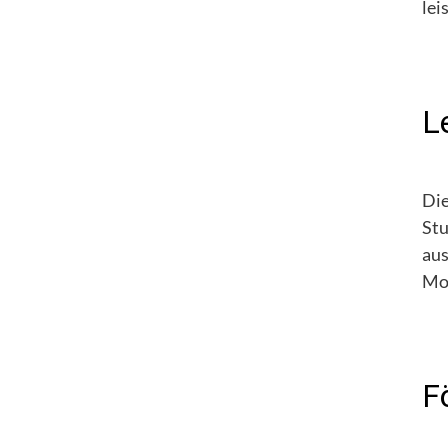
lei
L
Die
Stu
aus
Mot
F