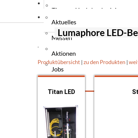
News
Stromerzeug
Wiegehubw
Tauchpumpe
Tipps zu Hochdruckreiniger
Kontakt
Stromerzeu
Elektrogabe
Tauchpumpe
Aktuelles
Tipps zu Reinigungsmaschinen
Ersatzteile
Lumaphore LED-Be
Messen
Zapfwellen
Tipps zu Flurfördergeräte
.
Aktionen
Tipps zu Unkrautbekämpfung
Produktübersicht
|
zu den Produkten
|
wei
Jobs
Presse
Titan LED
St