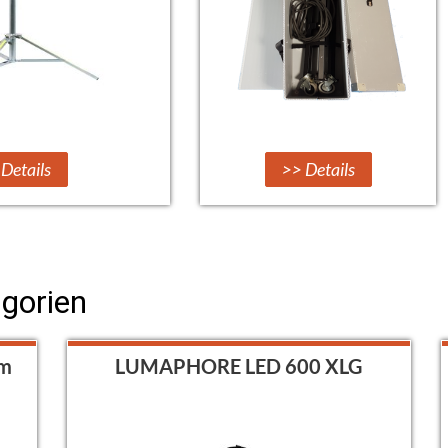
Details
>> Details
egorien
m
LUMAPHORE LED 600 XLG