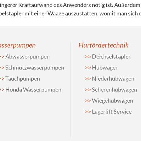
ingerer Kraftaufwand des Anwenders nötig ist. Außerdem b
elstapler mit einer Waage auszustatten, womit man sich d
sserpumpen
Flurfördertechnik
Abwasserpumpen
Deichselstapler
Schmutzwasserpumpen
Hubwagen
Tauchpumpen
Niederhubwagen
Honda Wasserpumpen
Scherenhubwagen
Wiegehubwagen
Lagerlift Service