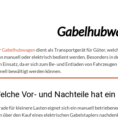
er Inverter
agen
n für Suspension und Sandgemische
ger Honda
lstapler
n mit Schneidwerk
 Stromerzeuger
Gabelhubw
generatoren
r
Gabelhubwagen
dient als Transportgerät für Güter, welc
n manuell oder elektrisch bedient werden. Besonders in 
 Einsatz, da er sich zum Be- und Entladen von Fahrzeugen
nell bewältigt werden können.
elche Vor- und Nachteile hat ei
ade für kleinere Lasten eignet sich ein manuell betrieben
 über den Kauf eines elektrischen Gabelstaplers nachdenk