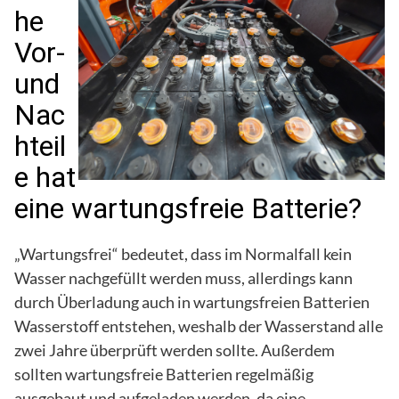
he
Vor-
und
Nac
hteil
e hat
eine wartungsfreie Batterie?
„Wartungsfrei“ bedeutet, dass im Normalfall kein
Wasser nachgefüllt werden muss, allerdings kann
durch Überladung auch in wartungsfreien Batterien
Wasserstoff entstehen, weshalb der Wasserstand alle
zwei Jahre überprüft werden sollte. Außerdem
sollten wartungsfreie Batterien regelmäßig
ausgebaut und aufgeladen werden, da eine