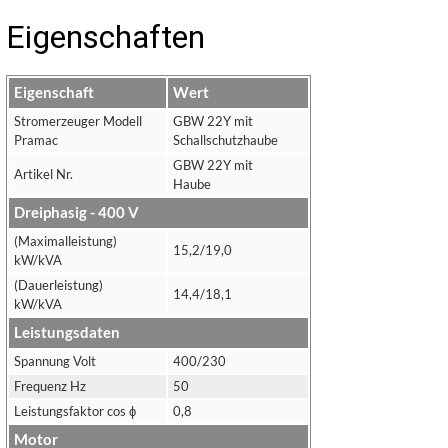
Eigenschaften
Eigenschaft
Wert
Stromerzeuger Modell
GBW 22Y mit
Pramac
Schallschutzhaube
GBW 22Y mit
Artikel Nr.
Haube
Dreiphasig - 400 V
(Maximalleistung)
15,2/19,0
kW/kVA
(Dauerleistung)
14,4/18,1
kW/kVA
Leistungsdaten
Spannung Volt
400/230
Frequenz Hz
50
Leistungsfaktor cos ϕ
0,8
Motor