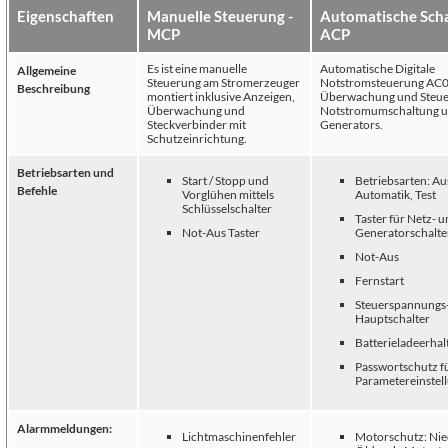
Eigenschaften
Manuelle Steuerung -
Automatische Schal
MCP
ACP
Es ist eine manuelle
Automatische Digitale
Allgemeine
Steuerung am Stromerzeuger
Notstromsteuerung AC0
Beschreibung
montiert inklusive Anzeigen,
Überwachung und Steue
Überwachung und
Notstromumschaltung u
Steckverbinder mit
Generators.
Schutzeinrichtung.
Betriebsarten und
Start / Stopp und
Betriebsarten: Au
Befehle
Vorglühen mittels
Automatik, Test
Schlüsselschalter
Taster für Netz- 
Not-Aus Taster
Generatorschalte
Not-Aus
Fernstart
Steuerspannungs
Hauptschalter
Batterieladeerha
Passwortschutz f
Parametereinstel
Alarmmeldungen:
Lichtmaschinenfehler
Motorschutz: Nie