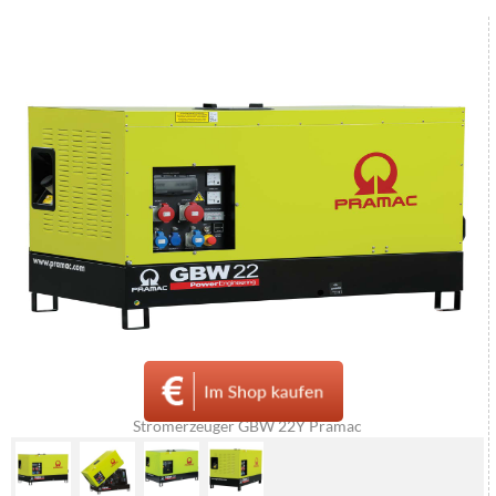
Stromerzeuger GBW 22Y Pramac