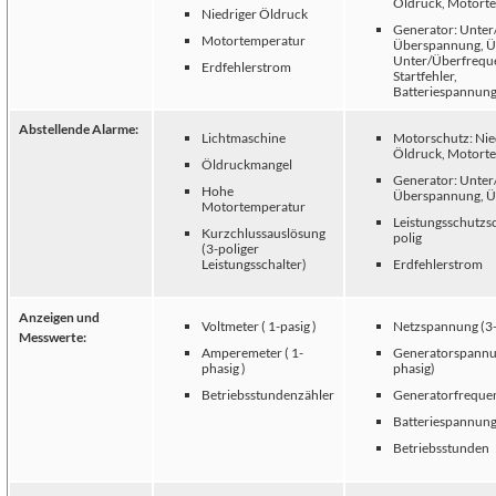
Öldruck, Motort
Niedriger Öldruck
Generator: Unter
Motortemperatur
Überspannung, Üb
Unter/Überfrequ
Erdfehlerstrom
Startfehler,
Batteriespannung
Abstellende Alarme:
Lichtmaschine
Motorschutz: Nie
Öldruck, Motort
Öldruckmangel
Generator: Unter
Hohe
Überspannung, Üb
Motortemperatur
Leistungsschutzsc
Kurzchlussauslösung
polig
(3-poliger
Leistungsschalter)
Erdfehlerstrom
Anzeigen und
Voltmeter ( 1-pasig )
Netzspannung (3-
Messwerte:
Amperemeter ( 1-
Generatorspannu
phasig )
phasig)
Betriebsstundenzähler
Generatorfreque
Batteriespannun
Betriebsstunden