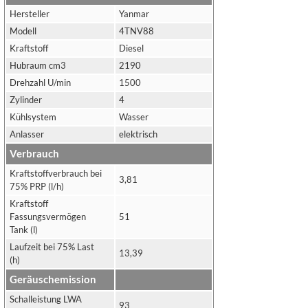
Hersteller
Yanmar
Modell
4TNV88
Kraftstoff
Diesel
Hubraum cm3
2190
Drehzahl U/min
1500
Zylinder
4
Kühlsystem
Wasser
Anlasser
elektrisch
Verbrauch
Kraftstoffverbrauch bei
3,81
75% PRP (l/h)
Kraftstoff
Fassungsvermögen
51
Tank (l)
Laufzeit bei 75% Last
13,39
(h)
Geräuschemission
Schalleistung LWA
93