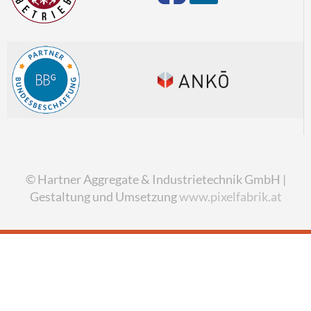
© Hartner Aggregate & Industrietechnik GmbH |
Gestaltung und Umsetzung
www.pixelfabrik.at