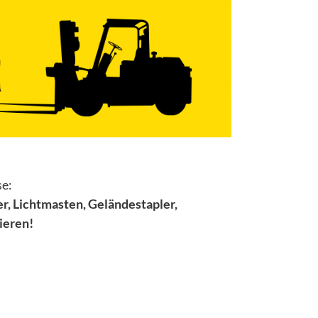
se:
r, Lichtmasten, Geländestapler,
ieren!