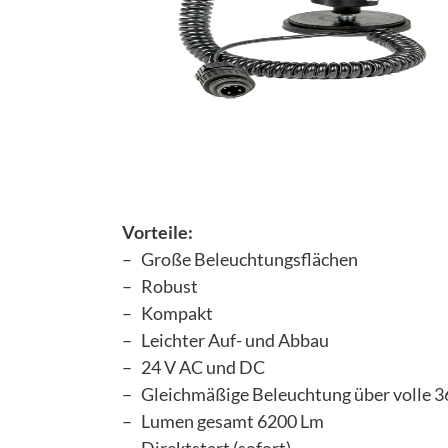
Vorteile:
– Große Beleuchtungsflächen
– Robust
– Kompakt
– Leichter Auf- und Abbau
– 24 V AC und DC
– Gleichmäßige Beleuchtung über volle 3
– Lumen gesamt 6200 Lm
– Direktstart (sofort)