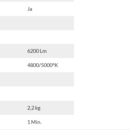
Ja
6200 Lm
4800/5000°K
2,2 kg
1 Min.