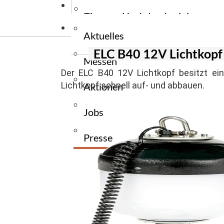
News
Stromerzeug
Wiegehubw
Tauchpumpe
Tipps zu Hochdruckreiniger
Kontakt
Stromerzeu
Elektrogabe
Tauchpumpe
Aktuelles
Tipps zu Reinigungsmaschinen
Ersatzteile
ELC B40 12V Lichtkopf
Messen
Zapfwellen
Tipps zu Flurfördergeräte
Der ELC B40 12V Lichtkopf besitzt ei
Lichtkopf schnell auf- und abbauen.
Aktionen
Tipps zu Unkrautbekämpfung
Jobs
Presse