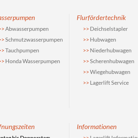
sserpumpen
Flurfördertechnik
Abwasserpumpen
Deichselstapler
Schmutzwasserpumpen
Hubwagen
Tauchpumpen
Niederhubwagen
Honda Wasserpumpen
Scherenhubwagen
Wiegehubwagen
Lagerlift Service
fnungszeiten
Informationen
tag bis Donnerstag:
Lagerlift Informati