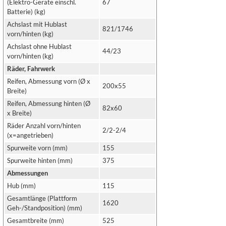
(Elektro-Geräte einschl.
67
Batterie) (kg)
Achslast mit Hublast
821/1746
vorn/hinten (kg)
Achslast ohne Hublast
44/23
vorn/hinten (kg)
Räder, Fahrwerk
Reifen, Abmessung vorn (Ø x
200x55
Breite)
Reifen, Abmessung hinten (Ø
82x60
x Breite)
Räder Anzahl vorn/hinten
2/2-2/4
(x=angetrieben)
Spurweite vorn (mm)
155
Spurweite hinten (mm)
375
Abmessungen
Hub (mm)
115
Gesamtlänge (Plattform
1620
Geh-/Standposition) (mm)
Gesamtbreite (mm)
525