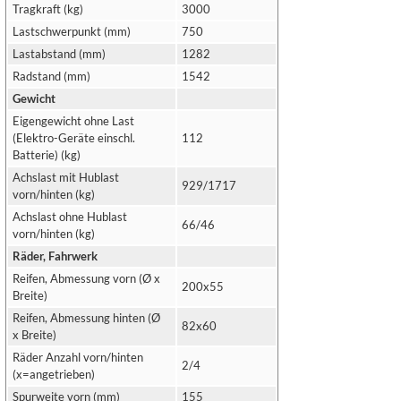
Tragkraft (kg)
3000
Lastschwerpunkt (mm)
750
Lastabstand (mm)
1282
Radstand (mm)
1542
Gewicht
Eigengewicht ohne Last
(Elektro-Geräte einschl.
112
Batterie) (kg)
Achslast mit Hublast
929/1717
vorn/hinten (kg)
Achslast ohne Hublast
66/46
vorn/hinten (kg)
Räder, Fahrwerk
Reifen, Abmessung vorn (Ø x
200x55
Breite)
Reifen, Abmessung hinten (Ø
82x60
x Breite)
Räder Anzahl vorn/hinten
2/4
(x=angetrieben)
Spurweite vorn (mm)
155