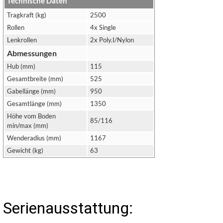
Technische Daten
Tragkraft (kg)
2500
Rollen
4x Single
Lenkrollen
2x Poly.I/Nylon
Abmessungen
Hub (mm)
115
Gesamtbreite (mm)
525
Gabellänge (mm)
950
Gesamtlänge (mm)
1350
Höhe vom Boden
85/116
min/max (mm)
Wenderadius (mm)
1167
Gewicht (kg)
63
Serienausstattung: