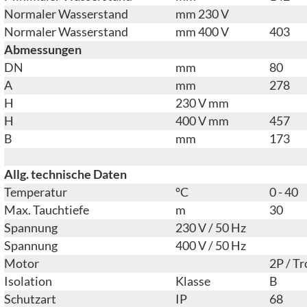
Normaler Wasserstand
mm 230 V
Normaler Wasserstand
mm 400 V
403
Abmessungen
DN
mm
80
A
mm
278
H
230 V mm
H
400 V mm
457
B
mm
173
Allg. technische Daten
Temperatur
°C
0 - 40
Max. Tauchtiefe
m
30
Spannung
230 V / 50 Hz
Spannung
400 V / 50 Hz
Motor
2P / T
Isolation
Klasse
B
Schutzart
IP
68