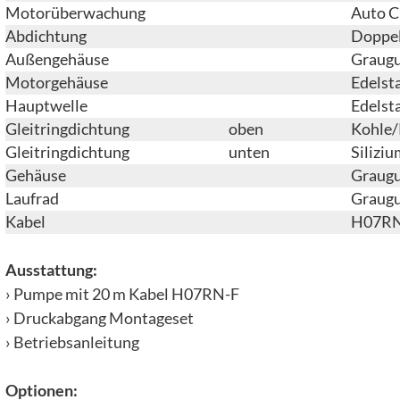
Motorüberwachung
Auto C
Abdichtung
Doppel
Außengehäuse
Graugu
Motorgehäuse
Edelsta
Hauptwelle
Edelsta
Gleitringdichtung
oben
Kohle/
Gleitringdichtung
unten
Silizi
Gehäuse
Graugu
Laufrad
Graugu
Kabel
H07RN
Ausstattung:
› Pumpe mit 20 m Kabel H07RN-F
› Druckabgang Montageset
› Betriebsanleitung
Optionen: