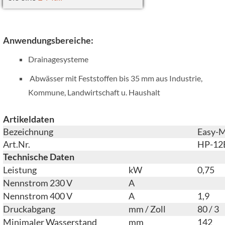
Anwendungsbereiche:
Drainagesysteme
Abwässer mit Feststoffen bis 35 mm aus Industrie,
Kommune, Landwirtschaft u. Haushalt
Artikeldaten
Bezeichnung
Easy-
Art.Nr.
HP-12
Technische Daten
Leistung
kW
0,75
Nennstrom 230 V
A
Nennstrom 400 V
A
1,9
Druckabgang
mm / Zoll
80 / 3
Minimaler Wasserstand
mm
142