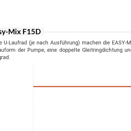
er Inverter
agen
n für Suspension und Sandgemische
ger Honda
lstapler
n mit Schneidwerk
 Stromerzeuger
sy-Mix F15D
generatoren
e U-Laufrad (je nach Ausführung) machen die EASY-MI
form der Pumpe, eine doppelte Gleitringdichtung un
grad.