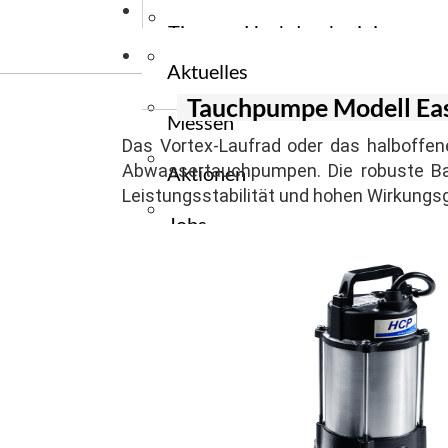
News
Stromerzeug
Wiegehubw
Tauchpumpe
Tipps zu Hochdruckreiniger
Kontakt
Stromerzeu
Elektrogabe
Tauchpumpe
Aktuelles
Tipps zu Reinigungsmaschinen
Ersatzteile
Tauchpumpe Modell Ea
Messen
Zapfwellen
Tipps zu Flurfördergeräte
Das Vortex-Laufrad oder das halboffen
Abwassertauchpumpen. Die robuste Bau
Aktionen
Tipps zu Unkrautbekämpfung
Leistungsstabilität und hohen Wirkungs
Jobs
Presse