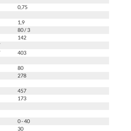
0,75
1,9
80 / 3
142
V
V
403
80
278
m
m
457
173
0 - 40
30