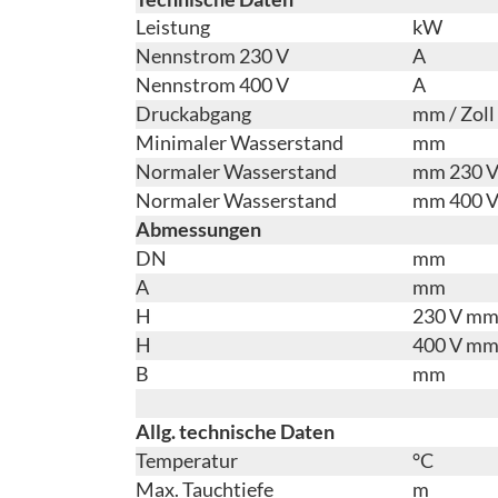
Leistung
kW
Nennstrom 230 V
A
Nennstrom 400 V
A
Druckabgang
mm / Zoll
Minimaler Wasserstand
mm
Normaler Wasserstand
mm 230 
Normaler Wasserstand
mm 400 
Abmessungen
DN
mm
A
mm
H
230 V m
H
400 V m
B
mm
Allg. technische Daten
Temperatur
°C
Max. Tauchtiefe
m