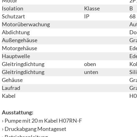
Motor
2P 
Isolation
Klasse
B
Schutzart
IP
68
Motorüberwachung
Au
Abdichtung
Dop
Außengehäuse
Gr
Motorgehäuse
Ede
Hauptwelle
Ede
Gleitringdichtung
oben
Ko
Gleitringdichtung
unten
Sil
Gehäuse
Gr
Laufrad
Gr
Kabel
H0
Ausstattung:
› Pumpe mit 20 m Kabel H07RN-F
› Druckabgang Montageset