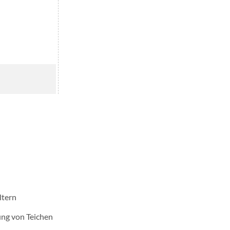
ltern
ng von Teichen