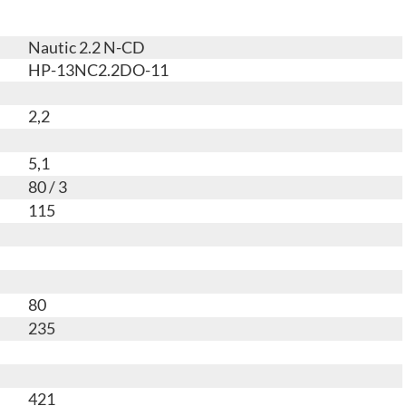
Nautic 2.2 N-CD
HP-13NC2.2DO-11
2,2
5,1
80 / 3
115
80
235
421