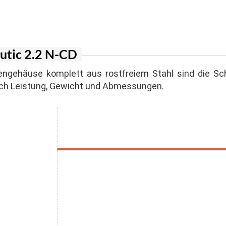
er Inverter
agen
n für Suspension und Sandgemische
ger Honda
lstapler
n mit Schneidwerk
 Stromerzeuger
utic 2.2 N-CD
generatoren
ßengehäuse komplett aus rostfreiem Stahl sind die 
urch Leistung, Gewicht und Abmessungen.