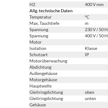
H2
400 V mm
Allg. technische Daten
Temperatur
°C
Max. Tauchtiefe
m
Spannung
230 V / 50 H
Spannung
400 V / 50 H
Motor
Isolation
Klasse
Schutzart
IP
Motorüberwachung
Abdichtung
Außengehäuse
Motorgehäuse
Hauptwelle
Gleitringdichtung
oben
Gleitringdichtung
unten
Gehäuse