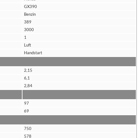
GX390
Benzin
389
3000
1
Luft
Handstart
2,15
6,1
2,84
97
69
750
578