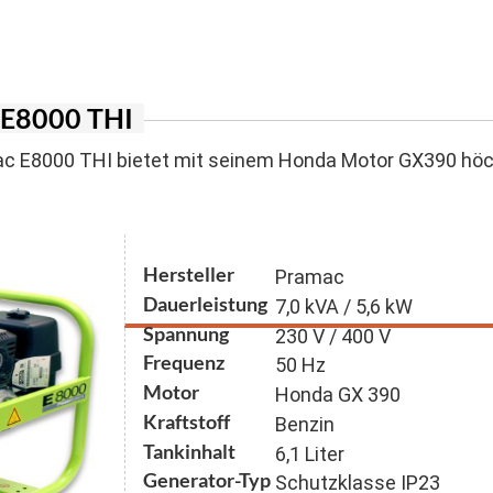
er Inverter
agen
n für Suspension und Sandgemische
ger Honda
lstapler
n mit Schneidwerk
 Stromerzeuger
 E8000 THI
generatoren
c E8000 THI bietet mit seinem Honda Motor GX390 höchs
Hersteller
Pramac
Dauerleistung
7,0 kVA / 5,6 kW
Spannung
230 V / 400 V
Frequenz
50 Hz
Motor
Honda GX 390
Kraftstoff
Benzin
Tankinhalt
6,1 Liter
Generator-Typ
Schutzklasse IP23