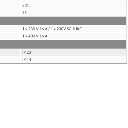
531
75
1 x 230 V 16 A / 1 x 230V SCHUKO
1 x 400 V 16 A
IP 23
IP 44