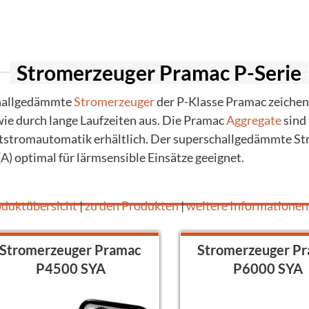
er Inverter
agen
n für Suspension und Sandgemische
ger Honda
lstapler
n mit Schneidwerk
 Stromerzeuger
Stromerzeuger Pramac P-Serie
generatoren
hallgedämmte
Stromerzeuger
der P-Klasse Pramac zeichen 
ie durch lange Laufzeiten aus. Die Pramac
Aggregate
sind 
stromautomatik erhältlich. Der superschallgedämmte Str
A) optimal für lärmsensible Einsätze geeignet.
oduktübersicht
|
zu den Produkten
|
weitere Informatione
Stromerzeuger Pramac
Stromerzeuger P
P4500 SYA
P6000 SYA