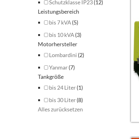
Schutzklasse IP23
(12)
Leistungsbereich
bis 7 kVA
(5)
bis 10 kVA
(3)
Motorhersteller
Lombardini
(2)
Yanmar
(7)
Tankgröße
bis 24 Liter
(1)
bis 30 Liter
(8)
Alles zurücksetzen