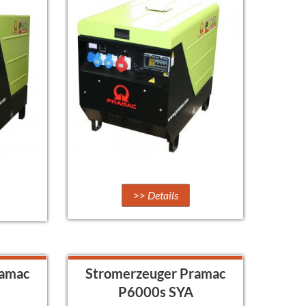
>> Details
ramac
Stromerzeuger Pramac
P6000s SYA