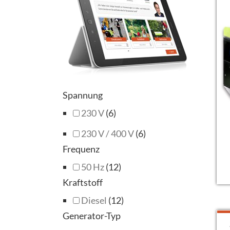
Pramac GSW Serie 60 - 3200 kVA
ohne Schallschutz
Stromerzeuger CGM
Spannung
230 V
(6)
230 V / 400 V
(6)
Frequenz
50 Hz
(12)
Kraftstoff
Diesel
(12)
Generator-Typ