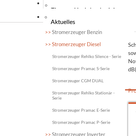
News
Stromerzeug
Wiegehubw
Tauchpumpe
Tipps zu Hochdruckreiniger
Kontakt
Stromerzeu
Elektrogabe
Tauchpumpe
Aktuelles
Tipps zu Reinigungsmaschinen
Ersatzteile
Stromerzeuger Benzin
Messen
Zapfwellen
Tipps zu Flurfördergeräte
Stromerzeuger Diesel
Sc
Stromerzeuger CGM Super Power
Aktionen
sow
Tipps zu Unkrautbekämpfung
Stromerzeuger CGM CX Serie
Stromerzeuger Rehlko Silence - Serie
Not
Jobs
Stromerzeuger CGM DUAL
Stromerzeuger Pramac S-Serie
dB(
Stromerzeuger Rehlko PerformXL
Stromerzeuger CGM DUAL
Presse
Serie
Pr
Stromerzeuger Rehlko Stationär -
Stromerzeuger Pramac E Serie
Serie
Stromerzeuger Pramac P Serie
Stromerzeuger Pramac E-Serie
Stromerzeuger Pramac ES Serie
Stromerzeuger Pramac P-Serie
Stromerzeuger Inverter
Stromerzeuger Rehlko Intens Serie