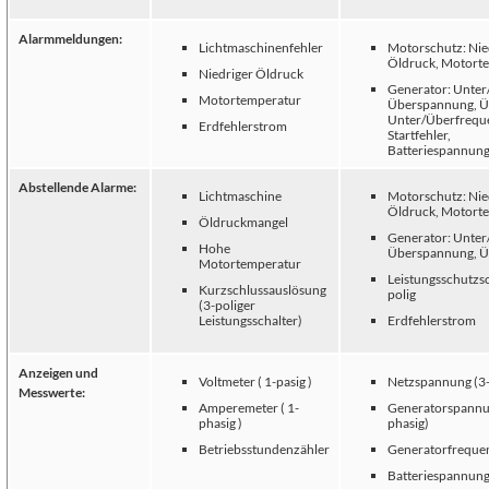
Alarmmeldungen:
Lichtmaschinenfehler
Motorschutz: Nie
Öldruck, Motort
Niedriger Öldruck
Generator: Unter
Motortemperatur
Überspannung, Üb
Unter/Überfrequ
Erdfehlerstrom
Startfehler,
Batteriespannung
Abstellende Alarme:
Lichtmaschine
Motorschutz: Nie
Öldruck, Motort
Öldruckmangel
Generator: Unter
Hohe
Überspannung, Üb
Motortemperatur
Leistungsschutzsc
Kurzschlussauslösung
polig
(3-poliger
Leistungsschalter)
Erdfehlerstrom
Anzeigen und
Voltmeter ( 1-pasig )
Netzspannung (3-
Messwerte:
Amperemeter ( 1-
Generatorspannu
phasig )
phasig)
Betriebsstundenzähler
Generatorfreque
Batteriespannun