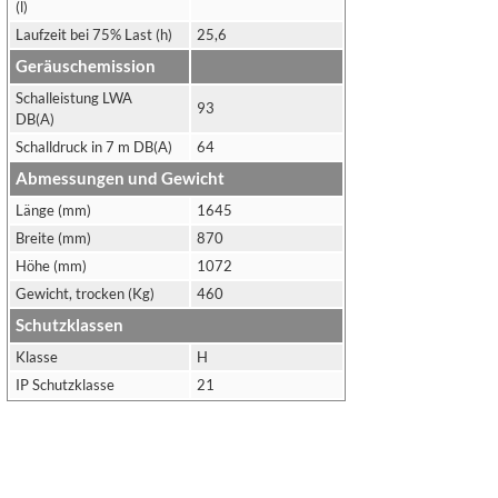
(l)
Laufzeit bei 75% Last (h)
25,6
Geräuschemission
Schalleistung LWA
93
DB(A)
Schalldruck in 7 m DB(A)
64
Abmessungen und Gewicht
Länge (mm)
1645
Breite (mm)
870
Höhe (mm)
1072
Gewicht, trocken (Kg)
460
Schutzklassen
Klasse
H
IP Schutzklasse
21