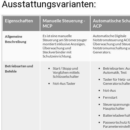
Ausstattungsvarianten:
Eigenschaften
Manuelle Steuerung -
Automatische Schal
MCP
ACP
Es ist eine manuelle
Automatische Digitale
Allgemeine
Steuerung am Stromerzeuger
Notstromsteuerung AC0
Beschreibung
montiert inklusive Anzeigen,
Überwachung und Steue
Überwachung und
Notstromumschaltung u
Steckverbinder mit
Generators.
Schutzeinrichtung.
Betriebsarten und
Start / Stopp und
Betriebsarten: Au
Befehle
Vorglühen mittels
Automatik, Test
Schlüsselschalter
Taster für Netz- 
Not-Aus Taster
Generatorschalte
Not-Aus
Fernstart
Steuerspannungs
Hauptschalter
Batterieladeerha
Passwortschutz f
Parametereinstel