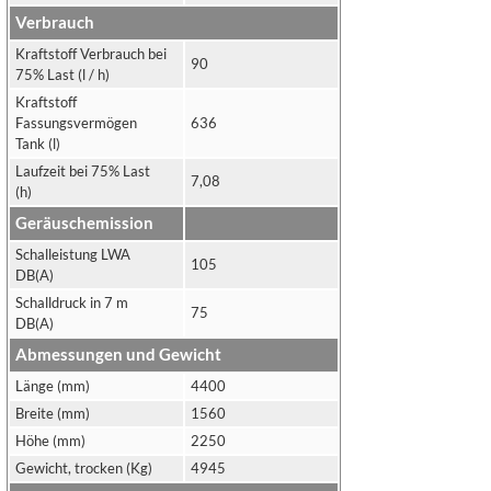
Verbrauch
Kraftstoff Verbrauch bei
90
75% Last (l / h)
Kraftstoff
Fassungsvermögen
636
Tank (l)
Laufzeit bei 75% Last
7,08
(h)
Geräuschemission
Schalleistung LWA
105
DB(A)
Schalldruck in 7 m
75
DB(A)
Abmessungen und Gewicht
Länge (mm)
4400
Breite (mm)
1560
Höhe (mm)
2250
Gewicht, trocken (Kg)
4945