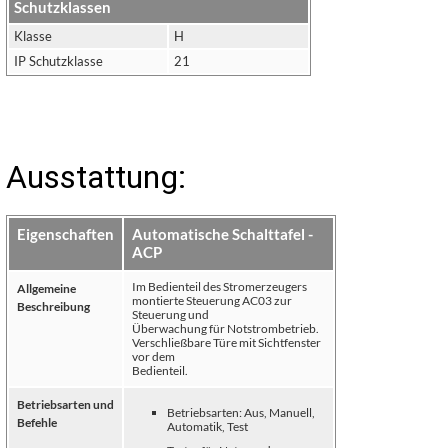
Schutzklassen
Klasse
H
IP Schutzklasse
21
Ausstattung:
Eigenschaften
Automatische Schalttafel -
ACP
Im Bedienteil des Stromerzeugers
Allgemeine
montierte Steuerung AC03 zur
Beschreibung
Steuerung und
Überwachung für Notstrombetrieb.
Verschließbare Türe mit Sichtfenster
vor dem
Bedienteil.
Betriebsarten und
Betriebsarten: Aus, Manuell,
Befehle
Automatik, Test