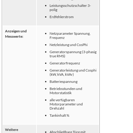
Leistungsschutzschalter 3-
polig
Erdfehlerstrom
Anzeigen und
Netzparameter Spannung,
Messwerte:
Frequenz
Netzleistung und CosPhi
Generatorspannung (3-phasig
true RMS)
Generatorfrequenz
Generatorleistung und Cosphi
(kW, kVA, kVAr)
Batteriespannung
Betriebsstunden und
Motorstatistik
alle verfügbaren
Motorparameter und
Drehzahl
Tankinhalt %
Weitere
Abschließbare Türe mit