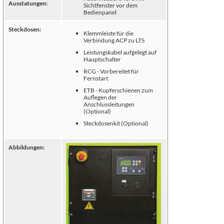
Ausstatungen:
Sichtfenster vor dem
Bedienpanel
Steckdosen:
Klemmleiste für die
Verbindung ACP zu LTS
Leistungskabel aufgelegt auf
Hauptschalter
RCG - Vorbereitet für
Fernstart
ETB - Kupferschienen zum
Auflegen der
Anschlussleitungen
(Optional)
Steckdosenkit (Optional)
Abbildungen: