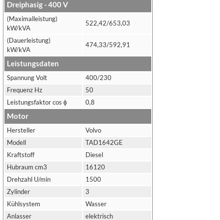
Dreiphasig - 400 V
(Maximalleistung)
522,42/653,03
kW/kVA
(Dauerleistung)
474,33/592,91
kW/kVA
Leistungsdaten
Spannung Volt
400/230
Frequenz Hz
50
Leistungsfaktor cos ϕ
0,8
Motor
Hersteller
Volvo
Modell
TAD1642GE
Kraftstoff
Diesel
Hubraum cm3
16120
Drehzahl U/min
1500
Zylinder
3
Kühlsystem
Wasser
Anlasser
elektrisch