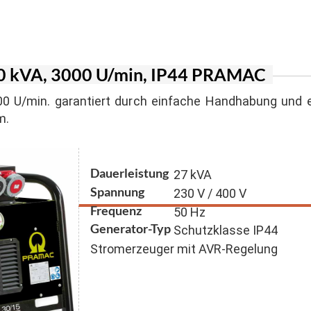
er Inverter
agen
n für Suspension und Sandgemische
ger Honda
lstapler
n mit Schneidwerk
 Stromerzeuger
30 kVA, 3000 U/min, IP44 PRAMAC
generatoren
0 U/min. garantiert durch einfache Handhabung und e
m.
Dauerleistung
27 kVA
Spannung
230 V / 400 V
Frequenz
50 Hz
Generator-Typ
Schutzklasse IP44
Stromerzeuger mit AVR-Regelung