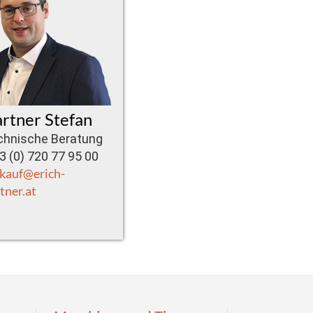
rtner Stefan
chnische Beratung
 (0) 720 77 95 00
kauf@erich-
tner.at