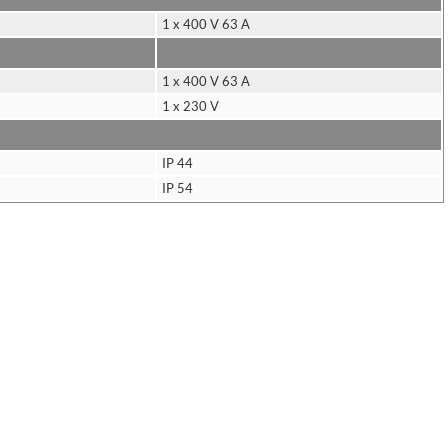
1 x 400 V 63 A
1 x 400 V 63 A
1 x 230 V
IP 44
IP 54